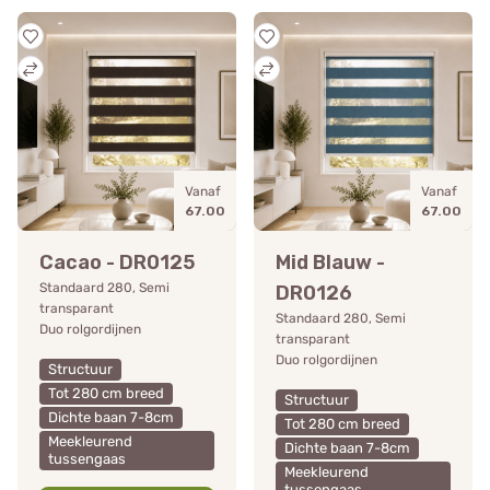
Vanaf
Vanaf
67.00
67.00
Cacao - DR0125
Mid Blauw -
Standaard 280, Semi
DR0126
transparant
Standaard 280, Semi
Duo rolgordijnen
transparant
Duo rolgordijnen
Structuur
Tot 280 cm breed
Structuur
Dichte baan 7-8cm
Tot 280 cm breed
Meekleurend
Dichte baan 7-8cm
tussengaas
Meekleurend
tussengaas