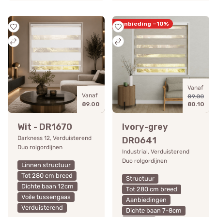
Aanbieding −10%
Vanaf
Vanaf
89.00
89.00
80.10
Wit - DR1670
Ivory-grey
Darkness 12, Verduisterend
DR0641
Duo rolgordijnen
Industrial, Verduisterend
Duo rolgordijnen
Linnen structuur
Tot 280 cm breed
Structuur
Dichte baan 12cm
Tot 280 cm breed
Voile tussengaas
Aanbiedingen
Verduisterend
Dichte baan 7-8cm