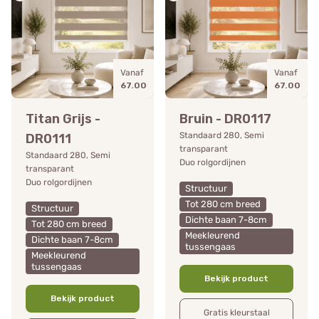
Vanaf
Vanaf
67.00
67.00
Titan Grijs -
Bruin - DR0117
Standaard 280, Semi
DR0111
transparant
Standaard 280, Semi
Duo rolgordijnen
transparant
Duo rolgordijnen
Structuur
Tot 280 cm breed
Structuur
Dichte baan 7-8cm
Tot 280 cm breed
Meekleurend
Dichte baan 7-8cm
tussengaas
Meekleurend
tussengaas
Bekijk product
Bekijk product
Gratis kleurstaal