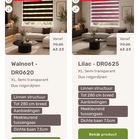
Vanaf
Vanaf
70.25
70.25
63.23
63.23
Walnoot -
Lilac - DR0625
XL, Semi transparant
DR0620
Duo rolgordijnen
XL, Semi transparant
Duo rolgordijnen
Linnen structuur
Tot 280 cm breed
Linnen structuur
Aanbiedingen
Tot 280 cm breed
Meekleurend
Aanbiedingen
tussengaas
Meekleurend
Dichte baan 7.5cm
tussengaas
Dichte baan 7.5cm
Bekijk product