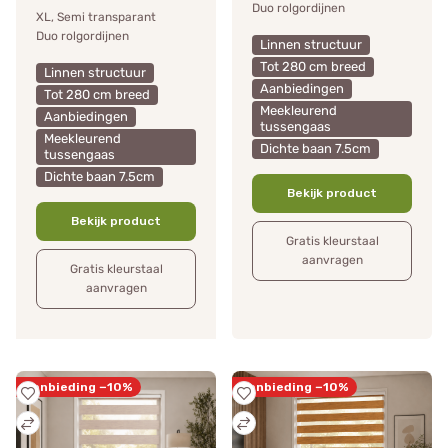
Duo rolgordijnen
XL, Semi transparant
Duo rolgordijnen
Linnen structuur
Tot 280 cm breed
Linnen structuur
Aanbiedingen
Tot 280 cm breed
Meekleurend
Aanbiedingen
tussengaas
Meekleurend
Dichte baan 7.5cm
tussengaas
Dichte baan 7.5cm
Bekijk product
Bekijk product
Gratis kleurstaal
aanvragen
Gratis kleurstaal
aanvragen
Aanbieding −10%
Aanbieding −10%