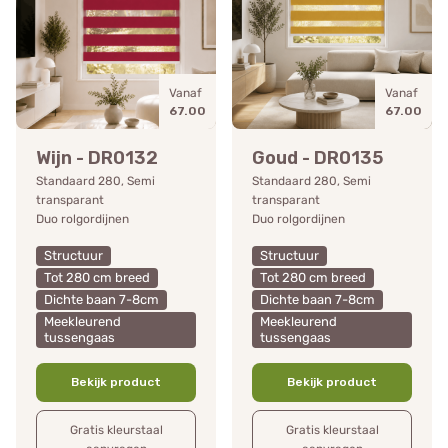
Vanaf
Vanaf
67.00
67.00
Wijn - DR0132
Goud - DR0135
Standaard 280, Semi
Standaard 280, Semi
transparant
transparant
Duo rolgordijnen
Duo rolgordijnen
Structuur
Structuur
Tot 280 cm breed
Tot 280 cm breed
Dichte baan 7-8cm
Dichte baan 7-8cm
Meekleurend
Meekleurend
tussengaas
tussengaas
Bekijk product
Bekijk product
Gratis kleurstaal
Gratis kleurstaal