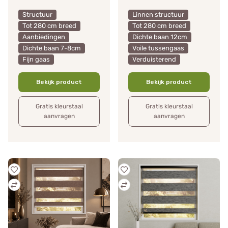
Structuur
Linnen structuur
Tot 280 cm breed
Tot 280 cm breed
Aanbiedingen
Dichte baan 12cm
Dichte baan 7-8cm
Voile tussengaas
Fijn gaas
Verduisterend
Bekijk product
Bekijk product
Gratis kleurstaal
Gratis kleurstaal
aanvragen
aanvragen