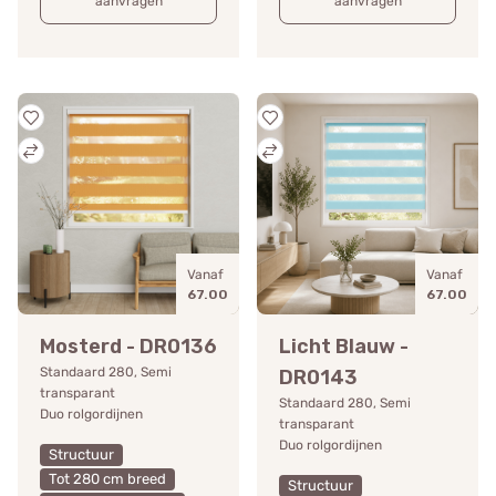
aanvragen
aanvragen
Vanaf
Vanaf
67.00
67.00
Mosterd - DR0136
Licht Blauw -
Standaard 280, Semi
DR0143
transparant
Standaard 280, Semi
Duo rolgordijnen
transparant
Duo rolgordijnen
Structuur
Tot 280 cm breed
Structuur