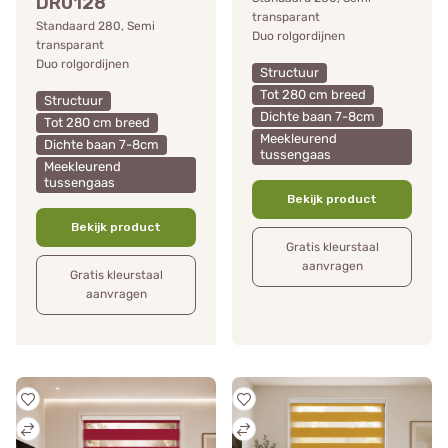
DR0128
transparant
Standaard 280, Semi
Duo rolgordijnen
transparant
Duo rolgordijnen
Structuur
Tot 280 cm breed
Structuur
Dichte baan 7-8cm
Tot 280 cm breed
Meekleurend
Dichte baan 7-8cm
tussengaas
Meekleurend
tussengaas
Bekijk product
Bekijk product
Gratis kleurstaal
aanvragen
Gratis kleurstaal
aanvragen