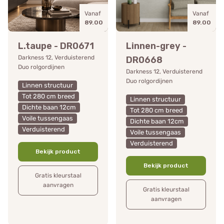
Vanaf
Vanaf
89.00
89.00
L.taupe - DR0671
Linnen-grey -
Darkness 12, Verduisterend
DR0668
Duo rolgordijnen
Darkness 12, Verduisterend
Duo rolgordijnen
Linnen structuur
Tot 280 cm breed
Linnen structuur
Dichte baan 12cm
Tot 280 cm breed
Voile tussengaas
Dichte baan 12cm
Verduisterend
Voile tussengaas
Verduisterend
Bekijk product
Bekijk product
Gratis kleurstaal
aanvragen
Gratis kleurstaal
aanvragen