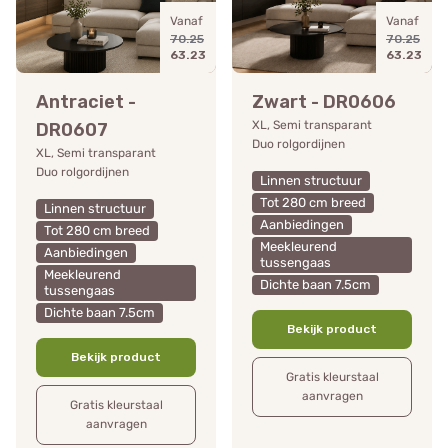
Vanaf
Vanaf
70.25
70.25
63.23
63.23
Antraciet -
Zwart - DR0606
XL, Semi transparant
DR0607
Duo rolgordijnen
XL, Semi transparant
Duo rolgordijnen
Linnen structuur
Tot 280 cm breed
Linnen structuur
Aanbiedingen
Tot 280 cm breed
Meekleurend
Aanbiedingen
tussengaas
Meekleurend
Dichte baan 7.5cm
tussengaas
Dichte baan 7.5cm
Bekijk product
Bekijk product
Gratis kleurstaal
aanvragen
Gratis kleurstaal
aanvragen