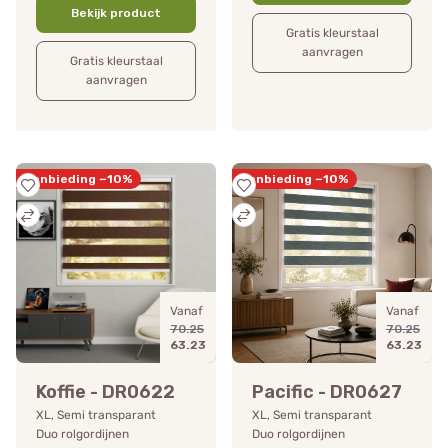
Bekijk product
Gratis kleurstaal
aanvragen
Gratis kleurstaal
aanvragen
Aanbieding −10%
Aanbieding −10%
Vanaf
Vanaf
70.25
70.25
63.23
63.23
Koffie - DR0622
Pacific - DR0627
XL, Semi transparant
XL, Semi transparant
Duo rolgordijnen
Duo rolgordijnen