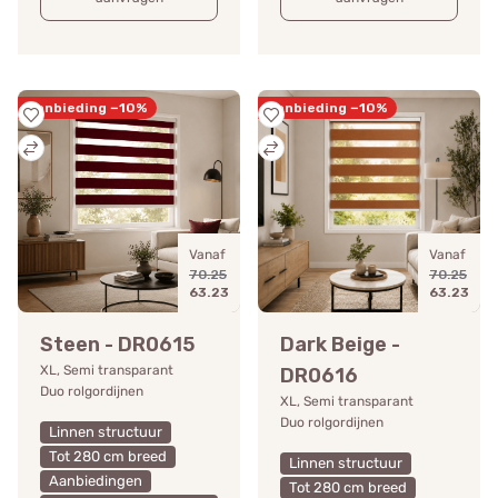
Aanbieding −10%
Aanbieding −10%
Vanaf
Vanaf
70.25
70.25
63.23
63.23
Steen - DR0615
Dark Beige -
XL, Semi transparant
DR0616
Duo rolgordijnen
XL, Semi transparant
Duo rolgordijnen
Linnen structuur
Tot 280 cm breed
Linnen structuur
Aanbiedingen
Tot 280 cm breed