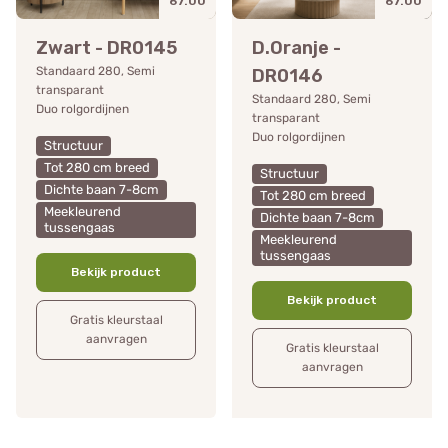
67.00
67.00
Zwart - DR0145
D.Oranje -
Standaard 280, Semi
DR0146
transparant
Standaard 280, Semi
Duo rolgordijnen
transparant
Duo rolgordijnen
Structuur
Tot 280 cm breed
Structuur
Dichte baan 7-8cm
Tot 280 cm breed
Meekleurend
Dichte baan 7-8cm
tussengaas
Meekleurend
tussengaas
Bekijk product
Bekijk product
Gratis kleurstaal
aanvragen
Gratis kleurstaal
aanvragen