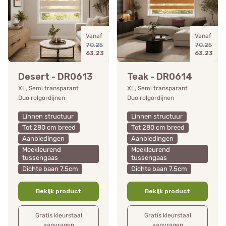
Vanaf
Vanaf
70.25
70.25
63.23
63.23
Desert - DR0613
Teak - DR0614
XL, Semi transparant
XL, Semi transparant
Duo rolgordijnen
Duo rolgordijnen
Linnen structuur
Linnen structuur
Tot 280 cm breed
Tot 280 cm breed
Aanbiedingen
Aanbiedingen
Meekleurend
Meekleurend
tussengaas
tussengaas
Dichte baan 7.5cm
Dichte baan 7.5cm
Bekijk product
Bekijk product
Gratis kleurstaal
Gratis kleurstaal
aanvragen
aanvragen