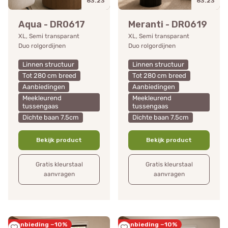
63.23
63.23
Aqua - DR0617
Meranti - DR0619
XL, Semi transparant
XL, Semi transparant
Duo rolgordijnen
Duo rolgordijnen
Linnen structuur
Linnen structuur
Tot 280 cm breed
Tot 280 cm breed
Aanbiedingen
Aanbiedingen
Meekleurend
Meekleurend
tussengaas
tussengaas
Dichte baan 7.5cm
Dichte baan 7.5cm
Bekijk product
Bekijk product
Gratis kleurstaal
Gratis kleurstaal
aanvragen
aanvragen
Aanbieding −10%
Aanbieding −10%