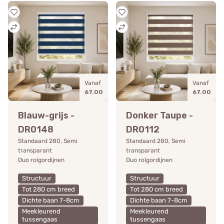
Vanaf
Vanaf
67.00
67.00
Blauw-grijs -
Donker Taupe -
DR0148
DR0112
Standaard 280, Semi
Standaard 280, Semi
transparant
transparant
Duo rolgordijnen
Duo rolgordijnen
Structuur
Structuur
Tot 280 cm breed
Tot 280 cm breed
Dichte baan 7-8cm
Dichte baan 7-8cm
Meekleurend
Meekleurend
tussengaas
tussengaas