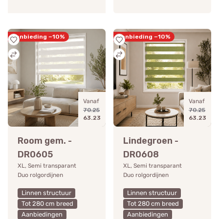
Aanbieding −10%
Aanbieding −10%
Vanaf
Vanaf
70.25
70.25
63.23
63.23
Room gem. -
Lindegroen -
DR0605
DR0608
XL, Semi transparant
XL, Semi transparant
Duo rolgordijnen
Duo rolgordijnen
Linnen structuur
Linnen structuur
Tot 280 cm breed
Tot 280 cm breed
Aanbiedingen
Aanbiedingen