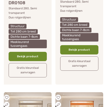
Standaard 280, Semi
DR0108
transparant
Standaard 280, Semi
Duo rolgordijnen
transparant
Duo rolgordijnen
Structuur
Tot 280 cm breed
Structuur
Dichte baan 7-8cm
Tot 280 cm breed
Meekleurend
Dichte baan 7-8cm
tussengaas
Meekleurend
tussengaas
Bekijk product
Bekijk product
Gratis kleurstaal
aanvragen
Gratis kleurstaal
aanvragen