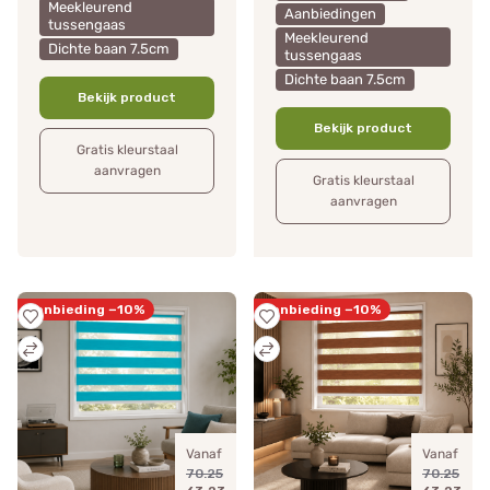
Meekleurend
Aanbiedingen
tussengaas
Meekleurend
Dichte baan 7.5cm
tussengaas
Dichte baan 7.5cm
Bekijk product
Bekijk product
Gratis kleurstaal
aanvragen
Gratis kleurstaal
aanvragen
Aanbieding −10%
Aanbieding −10%
Vanaf
Vanaf
70.25
70.25