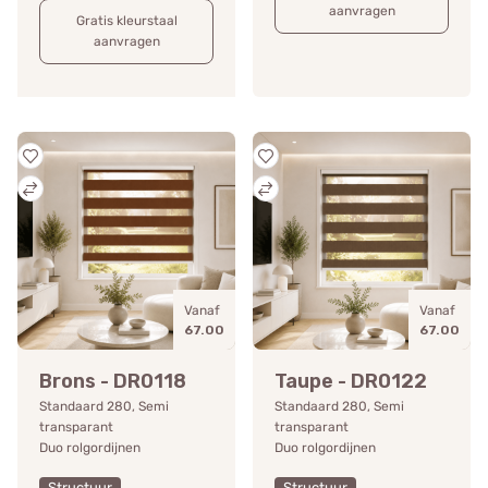
aanvragen
Gratis kleurstaal
aanvragen
Vanaf
Vanaf
67.00
67.00
Brons - DR0118
Taupe - DR0122
Standaard 280, Semi
Standaard 280, Semi
transparant
transparant
Duo rolgordijnen
Duo rolgordijnen
Structuur
Structuur