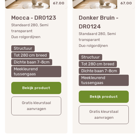
67.00
67.00
Mocca - DR0123
Donker Bruin -
Standaard 280, Semi
DR0124
transparant
Standaard 280, Semi
Duo rolgordijnen
transparant
Duo rolgordijnen
Structuur
Tot 280 cm breed
Structuur
Dichte baan 7-8cm
Tot 280 cm breed
Meekleurend
Dichte baan 7-8cm
tussengaas
Meekleurend
tussengaas
Bekijk product
Bekijk product
Gratis kleurstaal
aanvragen
Gratis kleurstaal
aanvragen