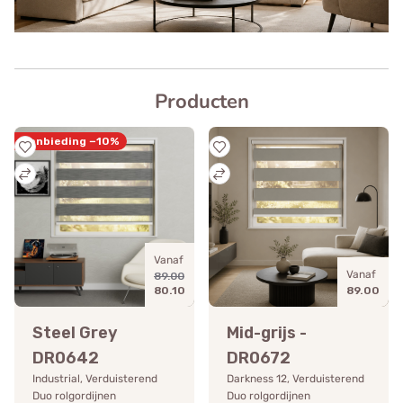
Producten
Aanbieding −10%
Vanaf
Vanaf
89.00
80.10
89.00
Steel Grey
Mid-grijs -
DR0642
DR0672
Industrial, Verduisterend
Darkness 12, Verduisterend
Duo rolgordijnen
Duo rolgordijnen