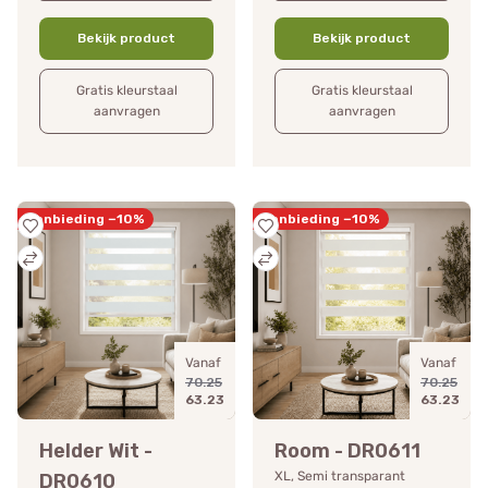
Bekijk product
Bekijk product
Gratis kleurstaal
Gratis kleurstaal
aanvragen
aanvragen
Aanbieding −10%
Aanbieding −10%
Vanaf
Vanaf
70.25
70.25
63.23
63.23
Helder Wit -
Room - DR0611
XL, Semi transparant
DR0610