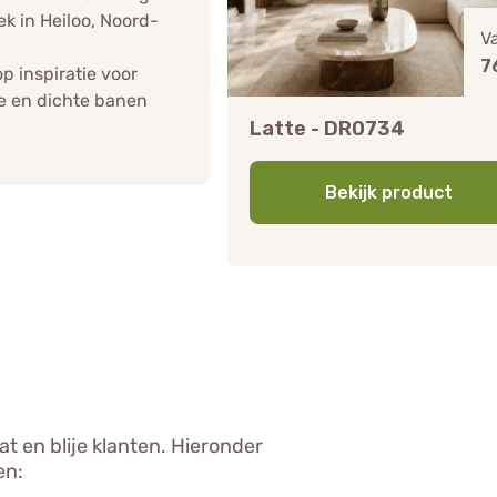
ek in Heiloo, Noord-
V
7
p inspiratie voor
e en dichte banen
Latte - DR0734
Bekijk product
t en blije klanten. Hieronder
en: