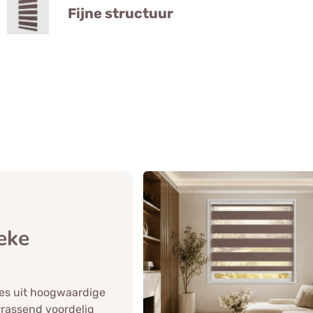
Fijne structuur
eke
ies uit hoogwaardige
errassend voordelig