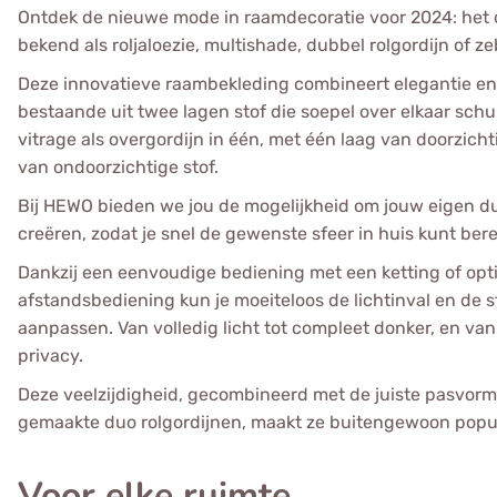
Ontdek de nieuwe mode in raamdecoratie voor 2024: het d
bekend als roljaloezie, multishade, dubbel rolgordijn of ze
Deze innovatieve raambekleding combineert elegantie en f
bestaande uit twee lagen stof die soepel over elkaar schu
vitrage als overgordijn in één, met één laag van doorzich
van ondoorzichtige stof.
Bij HEWO bieden we jou de mogelijkheid om jouw eigen du
creëren, zodat je snel de gewenste sfeer in huis kunt bere
Dankzij een eenvoudige bediening met een ketting of opt
afstandsbediening kun je moeiteloos de lichtinval en de sf
aanpassen. Van volledig licht tot compleet donker, en van
privacy.
Deze veelzijdigheid, gecombineerd met de juiste pasvor
gemaakte duo rolgordijnen, maakt ze buitengewoon popul
Voor elke ruimte