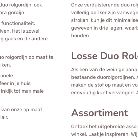
uo rolgordijn, ook
Onze verduisterende duo rolg
bra gordijn.
volledig donker zijn vanwege
stroken, kun je dit minimalis
unctionaliteit,
geweven in drie lagen, waarb
iven. Het is zowel
houden.
tig gaas en de andere
Losse Duo Rol
o rolgordijn op maat te
iken.
Als een van de weinige aanbi
ionele
bestaande duorolgordijnen. All
eer in je huis
maken de stof op maat en voo
 inkijk tot maximale
eenvoudig kunt vervangen. Al
Assortiment
m van onze op maat
air.
Ontdek het uitgebreide assor
winkel. Laat je inspireren. W