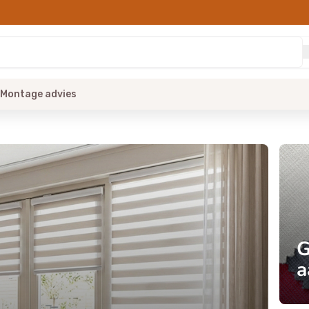
Montage advies
G
a