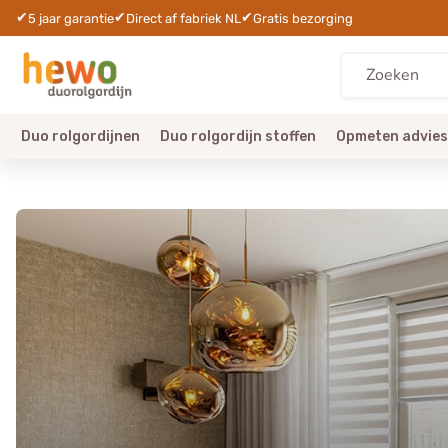
✔
✔
✔
5 jaar garantie
Direct af fabriek NL
Gratis bezorging
Duo rolgordijnen
Duo rolgordijn stoffen
Opmeten advies