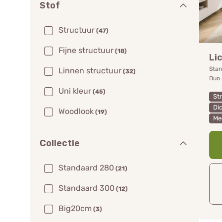
Stof
Structuur
(47)
Fijne structuur
(18)
Li
Stan
Linnen structuur
(32)
Duo 
Uni kleur
(45)
St
Di
Woodlook
(19)
Me
Collectie
Standaard 280
(21)
Standaard 300
(12)
Big20cm
(3)