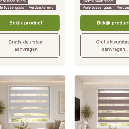
chte baan 12cm
Dichte baan 12cm
ile tussengaas
Verduisterend
Voile tussengaas
Verdui
Bekijk product
Bekijk produc
Gratis kleurstaal
Gratis kleursta
aanvragen
aanvragen