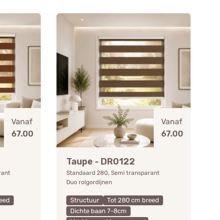
Vanaf
Vanaf
67.00
67.00
Taupe - DR0122
rant
Standaard 280, Semi transparant
Duo rolgordijnen
eed
Structuur
Tot 280 cm breed
Dichte baan 7-8cm