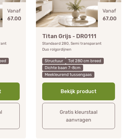
Vanaf
Vanaf
67.00
67.00
Titan Grijs - DR0111
rant
Standaard 280, Semi transparant
Duo rolgordijnen
eed
Structuur
Tot 280 cm breed
Dichte baan 7-8cm
Meekleurend tussengaas
t
Bekijk product
al
Gratis kleurstaal
aanvragen