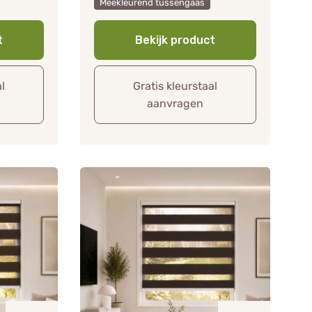
Meekleurend tussengaas
t
Bekijk product
al
Gratis kleurstaal
aanvragen