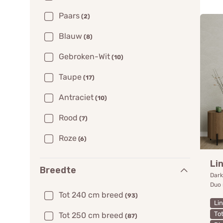
Paars
(2)
Blauw
(8)
Gebroken-Wit
(10)
Taupe
(17)
Antraciet
(10)
Rood
(7)
Roze
(6)
Li
Breedte
Dark
Duo 
Tot 240 cm breed
(93)
Li
To
Tot 250 cm breed
(87)