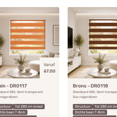
Vanaf
67.00
uin - DR0117
Brons - DR0118
daard 280, Semi transparant
Standaard 280, Semi transpa
rolgordijnen
Duo rolgordijnen
ructuur
Tot 280 cm breed
Structuur
Tot 280 cm br
chte baan 7-8cm
Dichte baan 7-8cm