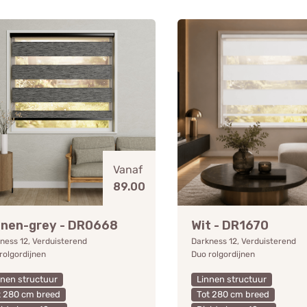
Vanaf
89.00
nnen-grey - DR0668
Wit - DR1670
ness 12, Verduisterend
Darkness 12, Verduisterend
rolgordijnen
Duo rolgordijnen
nnen structuur
Linnen structuur
t 280 cm breed
Tot 280 cm breed