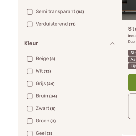
Semi transparant
(82)
Verduisterend
(11)
St
Indu
Duo 
Kleur
St
Beige
(8)
Aa
Fij
Wit
(13)
Grijs
(24)
Bruin
(34)
Zwart
(8)
Groen
(3)
Geel
(3)