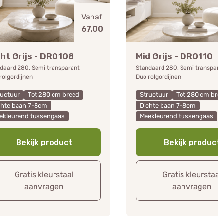
Vanaf
67.00
cht Grijs - DR0108
Mid Grijs - DR0110
daard 280, Semi transparant
Standaard 280, Semi transpa
rolgordijnen
Duo rolgordijnen
ructuur
Tot 280 cm breed
Structuur
Tot 280 cm br
chte baan 7-8cm
Dichte baan 7-8cm
ekleurend tussengaas
Meekleurend tussengaas
Bekijk product
Bekijk produc
Gratis kleurstaal
Gratis kleursta
aanvragen
aanvragen