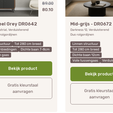
89.00
80.10
eel Grey DR0642
Mid-grijs - DR0672
strial, Verduisterend
Darkness 12, Verduisterend
rolgordijnen
Duo rolgordijnen
ructuur
Tot 280 cm breed
Linnen structuur
nbiedingen
Dichte baan 7-8cm
Tot 280 cm breed
n gaas
Dichte baan 12cm
Voile tussengaas
Verdui
Bekijk product
Bekijk produc
Gratis kleurstaal
Gratis kleursta
aanvragen
aanvragen