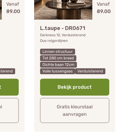
Vanaf
Vanaf
89.00
89.00
L.taupe - DR0671
Darkness 12, Verduisterend
Duo rolgordijnen
Linnen structuur
Tot 280 cm breed
Dichte baan 12cm
sterend
Voile tussengaas
Verduisterend
t
Bekijk product
al
Gratis kleurstaal
aanvragen