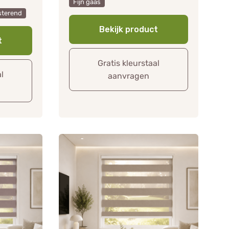
Fijn gaas
sterend
Bekijk product
t
Gratis kleurstaal
al
aanvragen