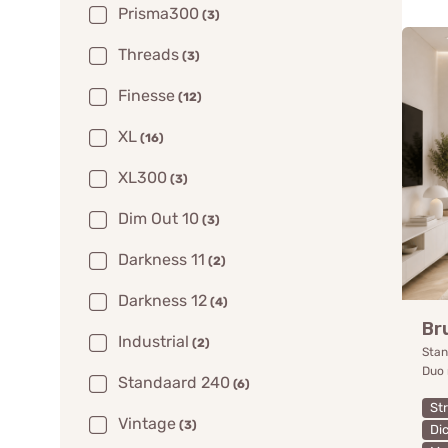
Prisma300
(3)
Threads
(3)
Finesse
(12)
XL
(16)
XL300
(3)
Dim Out 10
(3)
Darkness 11
(2)
Darkness 12
(4)
Br
Industrial
(2)
Stan
Duo 
Standaard 240
(6)
St
Vintage
(3)
Di