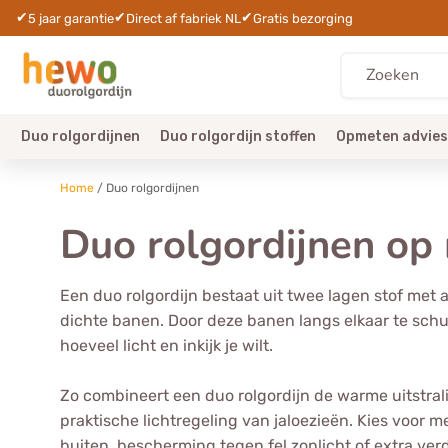
✔
✔
✔
5 jaar garantie
Direct af fabriek NL
Gratis bezorging
Duo rolgordijnen
Duo rolgordijn stoffen
Opmeten advies
Home
/
Duo rolgordijnen
Duo rolgordijnen op
Een duo rolgordijn bestaat uit twee lagen stof met
dichte banen. Door deze banen langs elkaar te schu
hoeveel licht en inkijk je wilt.
Zo combineert een duo rolgordijn de warme uitstral
praktische lichtregeling van jaloezieën. Kies voor me
buiten, bescherming tegen fel zonlicht of extra verd