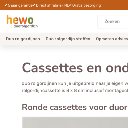
✔
✔
✔
5 jaar garantie
Direct af fabriek NL
Gratis bezorging
Duo rolgordijnen
Duo rolgordijn stoffen
Opmeten advies
Cassettes en ond
duo rolgordijnen kun je uitgebreid naar je eigen
rolgordijncassette is 8 x 8 cm inclusief montagec
Ronde cassettes voor duor