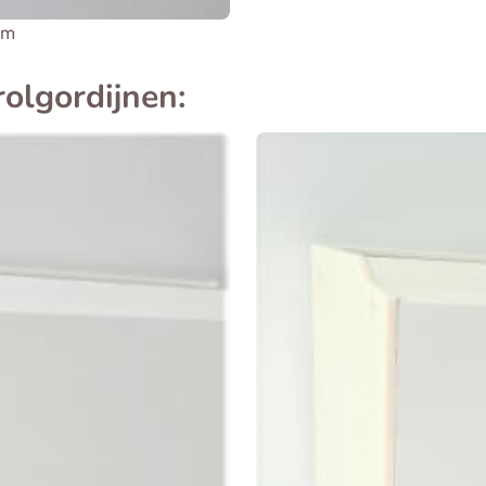
um
olgordijnen: