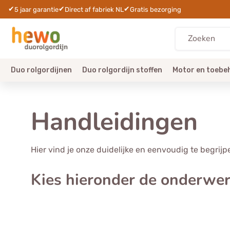
✔
✔
✔
5 jaar garantie
Direct af fabriek NL
Gratis bezorging
Duo rolgordijnen
Duo rolgordijn stoffen
Motor en toebe
Handleidingen
Hier vind je onze duidelijke en eenvoudig te begrij
Kies hieronder de onderwerp