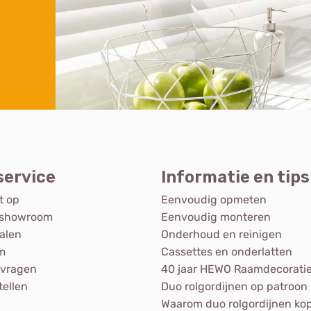
service
Informatie en tips
t op
Eenvoudig opmeten
 showroom
Eenvoudig monteren
talen
Onderhoud en reinigen
m
Cassettes en onderlatten
 vragen
40 jaar HEWO Raamdecorati
tellen
Duo rolgordijnen op patroon
n
Waarom duo rolgordijnen ko