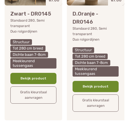
67.00
67.00
Zwart - DR0145
D.Oranje -
Standaard 280, Semi
DR0146
transparant
Standaard 280, Semi
Duo rolgordijnen
transparant
Duo rolgordijnen
Structuur
Tot 280 cm breed
Structuur
Dichte baan 7-8cm
Tot 280 cm breed
Meekleurend
Dichte baan 7-8cm
tussengaas
Meekleurend
tussengaas
Bekijk product
Bekijk product
Gratis kleurstaal
aanvragen
Gratis kleurstaal
aanvragen