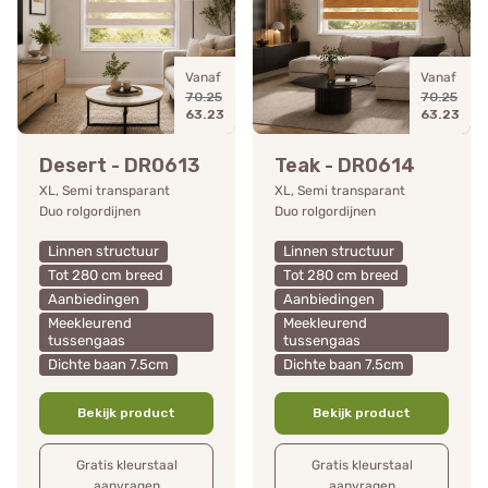
Vanaf
Vanaf
70.25
70.25
63.23
63.23
Desert - DR0613
Teak - DR0614
XL, Semi transparant
XL, Semi transparant
Duo rolgordijnen
Duo rolgordijnen
Linnen structuur
Linnen structuur
Tot 280 cm breed
Tot 280 cm breed
Aanbiedingen
Aanbiedingen
Meekleurend
Meekleurend
tussengaas
tussengaas
Dichte baan 7.5cm
Dichte baan 7.5cm
Bekijk product
Bekijk product
Gratis kleurstaal
Gratis kleurstaal
aanvragen
aanvragen