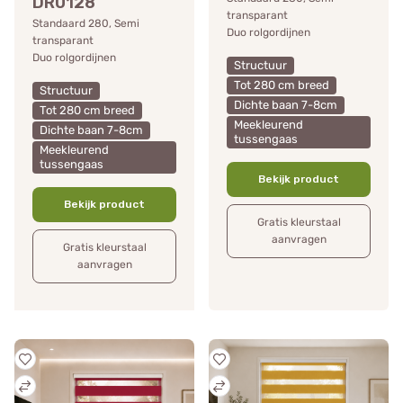
DR0128
transparant
Standaard 280, Semi
Duo rolgordijnen
transparant
Duo rolgordijnen
Structuur
Tot 280 cm breed
Structuur
Dichte baan 7-8cm
Tot 280 cm breed
Meekleurend
Dichte baan 7-8cm
tussengaas
Meekleurend
tussengaas
Bekijk product
Bekijk product
Gratis kleurstaal
aanvragen
Gratis kleurstaal
aanvragen