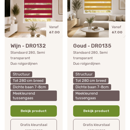
Vanaf
Vanaf
67.00
67.00
Wijn - DR0132
Goud - DR0135
Standaard 280, Semi
Standaard 280, Semi
transparant
transparant
Duo rolgordijnen
Duo rolgordijnen
Structuur
Structuur
Tot 280 cm breed
Tot 280 cm breed
Dichte baan 7-8cm
Dichte baan 7-8cm
Meekleurend
Meekleurend
tussengaas
tussengaas
Bekijk product
Bekijk product
Gratis kleurstaal
Gratis kleurstaal