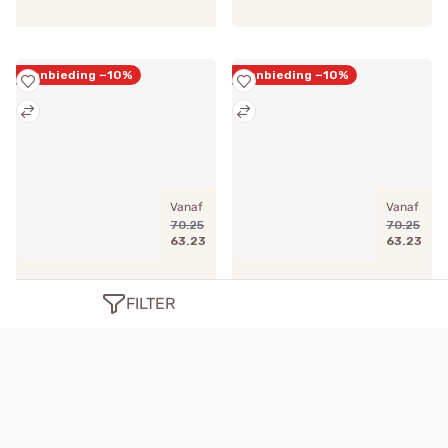
Aanbieding −10%
Aanbieding −10%
Vanaf
Vanaf
70.25
70.25
63.23
63.23
Room gem. -
Lindegroen -
FILTER
DR0605
DR0608
XL, Semi transparant
XL, Semi transparant
Duo rolgordijnen
Duo rolgordijnen
Linnen structuur
Linnen structuur
Tot 280 cm breed
Tot 280 cm breed
Aanbiedingen
Aanbiedingen