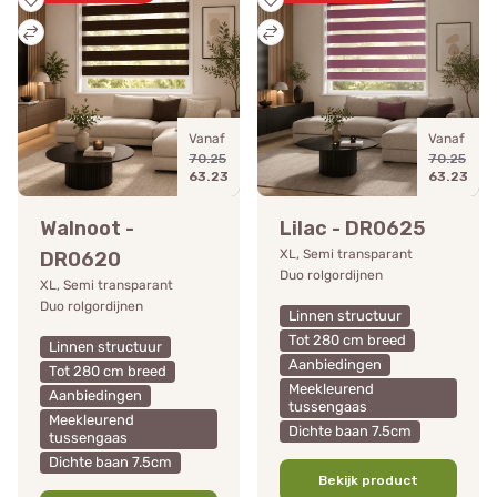
Vanaf
Vanaf
70.25
70.25
63.23
63.23
Walnoot -
Lilac - DR0625
XL, Semi transparant
DR0620
Duo rolgordijnen
XL, Semi transparant
Duo rolgordijnen
Linnen structuur
Tot 280 cm breed
Linnen structuur
Aanbiedingen
Tot 280 cm breed
Meekleurend
Aanbiedingen
tussengaas
Meekleurend
Dichte baan 7.5cm
tussengaas
Dichte baan 7.5cm
Bekijk product