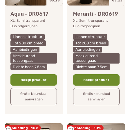
63.23
63.23
Aqua - DR0617
Meranti - DR0619
XL, Semi transparant
XL, Semi transparant
Duo rolgordijnen
Duo rolgordijnen
Linnen structuur
Linnen structuur
Tot 280 cm breed
Tot 280 cm breed
Aanbiedingen
Aanbiedingen
Meekleurend
Meekleurend
tussengaas
tussengaas
Dichte baan 7.5cm
Dichte baan 7.5cm
Bekijk product
Bekijk product
Gratis kleurstaal
Gratis kleurstaal
aanvragen
aanvragen
Aanbieding −10%
Aanbieding −10%