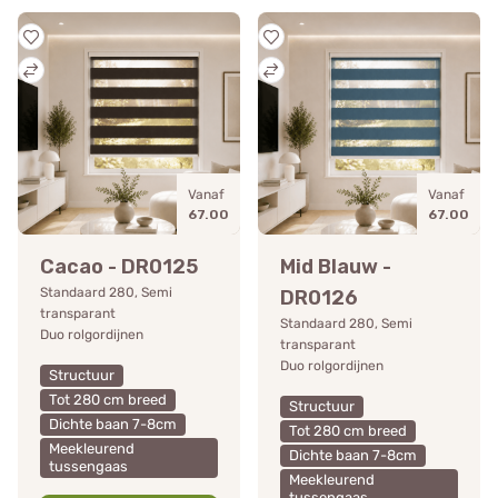
Vanaf
Vanaf
67.00
67.00
Cacao - DR0125
Mid Blauw -
Standaard 280, Semi
DR0126
transparant
Standaard 280, Semi
Duo rolgordijnen
transparant
Duo rolgordijnen
Structuur
Tot 280 cm breed
Structuur
Dichte baan 7-8cm
Tot 280 cm breed
Meekleurend
Dichte baan 7-8cm
tussengaas
Meekleurend
tussengaas