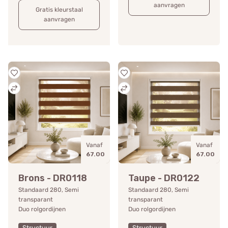
aanvragen
Gratis kleurstaal
aanvragen
Vanaf
Vanaf
67.00
67.00
Brons - DR0118
Taupe - DR0122
Standaard 280, Semi
Standaard 280, Semi
transparant
transparant
Duo rolgordijnen
Duo rolgordijnen
Structuur
Structuur