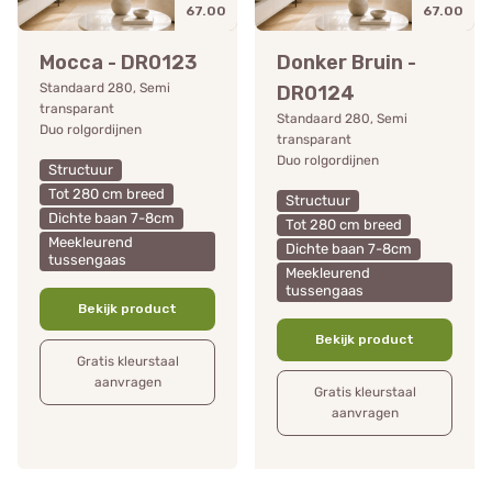
67.00
67.00
Mocca - DR0123
Donker Bruin -
Standaard 280, Semi
DR0124
transparant
Standaard 280, Semi
Duo rolgordijnen
transparant
Duo rolgordijnen
Structuur
Tot 280 cm breed
Structuur
Dichte baan 7-8cm
Tot 280 cm breed
Meekleurend
Dichte baan 7-8cm
tussengaas
Meekleurend
tussengaas
Bekijk product
Bekijk product
Gratis kleurstaal
aanvragen
Gratis kleurstaal
aanvragen