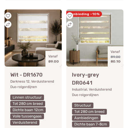
Aanbieding −10%
Vanaf
Vanaf
89.00
89.00
80.10
Wit - DR1670
Ivory-grey
Darkness 12, Verduisterend
DR0641
Duo rolgordijnen
Industrial, Verduisterend
Duo rolgordijnen
Linnen structuur
Tot 280 cm breed
Structuur
Dichte baan 12cm
Tot 280 cm breed
Voile tussengaas
Aanbiedingen
Verduisterend
Dichte baan 7-8cm