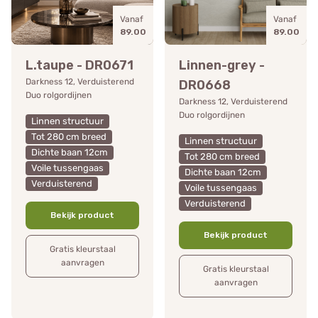
Vanaf
Vanaf
89.00
89.00
L.taupe - DR0671
Linnen-grey -
Darkness 12, Verduisterend
DR0668
Duo rolgordijnen
Darkness 12, Verduisterend
Duo rolgordijnen
Linnen structuur
Tot 280 cm breed
Linnen structuur
Dichte baan 12cm
Tot 280 cm breed
Voile tussengaas
Dichte baan 12cm
Verduisterend
Voile tussengaas
Verduisterend
Bekijk product
Bekijk product
Gratis kleurstaal
aanvragen
Gratis kleurstaal
aanvragen