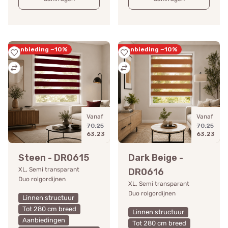
Aanbieding −10%
Aanbieding −10%
Vanaf
Vanaf
70.25
70.25
63.23
63.23
Steen - DR0615
Dark Beige -
XL, Semi transparant
DR0616
Duo rolgordijnen
XL, Semi transparant
Duo rolgordijnen
Linnen structuur
Tot 280 cm breed
Linnen structuur
Aanbiedingen
Tot 280 cm breed