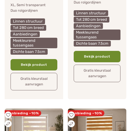
Duo rolgordijnen
XL, Semi transparant
Duo rolgordijnen
Linnen structuur
Tot 280 cm breed
Linnen structuur
Aanbiedingen
Tot 280 cm breed
Meekleurend
Aanbiedingen
tussengaas
Meekleurend
Dichte baan 7.5cm
tussengaas
Dichte baan 7.5cm
Bekijk product
Bekijk product
Gratis kleurstaal
aanvragen
Gratis kleurstaal
aanvragen
Aanbieding −10%
Aanbieding −10%