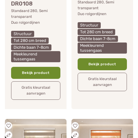
Standaard 280, Semi
DR0108
transparant
Standaard 280, Semi
Duo rolgordijnen
transparant
Duo rolgordijnen
Structuur
Tot 280 cm breed
Structuur
Dichte baan 7-8cm
Tot 280 cm breed
Meekleurend
Dichte baan 7-8cm
tussengaas
Meekleurend
tussengaas
Bekijk product
Bekijk product
Gratis kleurstaal
aanvragen
Gratis kleurstaal
aanvragen