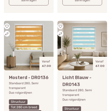
aanvragen
aanvragen
Vanaf
Vanaf
67.00
67.00
Mosterd - DR0136
Licht Blauw -
Standaard 280, Semi
DR0143
transparant
Standaard 280, Semi
Duo rolgordijnen
transparant
Duo rolgordijnen
Structuur
Tot 280 cm breed
Structuur