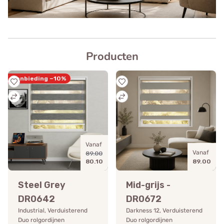
Producten
Aanbieding −10%
Vanaf
Vanaf
89.00
80.10
89.00
Steel Grey
Mid-grijs -
DR0642
DR0672
Industrial, Verduisterend
Darkness 12, Verduisterend
Duo rolgordijnen
Duo rolgordijnen