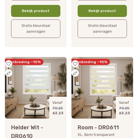
Bekijk product
Bekijk product
Gratis kleurstaal
Gratis kleurstaal
aanvragen
aanvragen
Aanbieding −10%
Aanbieding −10%
Vanaf
Vanaf
70.25
70.25
63.23
63.23
Helder Wit -
Room - DR0611
XL, Semi transparant
DR0610