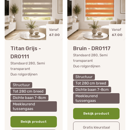
Vanaf
Vanaf
67.00
67.00
Titan Grijs -
Bruin - DR0117
Standaard 280, Semi
DR0111
transparant
Standaard 280, Semi
Duo rolgordijnen
transparant
Duo rolgordijnen
Structuur
Tot 280 cm breed
Structuur
Dichte baan 7-8cm
Tot 280 cm breed
Meekleurend
Dichte baan 7-8cm
tussengaas
Meekleurend
tussengaas
Bekijk product
Bekijk product
Gratis kleurstaal