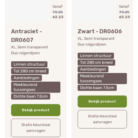
Vanaf
Vanaf
70.25
70.25
63.23
63.23
Antraciet -
Zwart - DR0606
XL, Semi transparant
DR0607
Duo rolgordijnen
XL, Semi transparant
Duo rolgordijnen
Linnen structuur
Tot 280 cm breed
Linnen structuur
Aanbiedingen
Tot 280 cm breed
Meekleurend
Aanbiedingen
tussengaas
Meekleurend
Dichte baan 7.5cm
tussengaas
Dichte baan 7.5cm
Bekijk product
Bekijk product
Gratis kleurstaal
aanvragen
Gratis kleurstaal
aanvragen