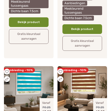
Meekleurend
Aanbiedingen
tussengaas
Meekleurend
Dichte baan 7.5cm
tussengaas
Dichte baan 7.5cm
Bekijk product
Bekijk product
Gratis kleurstaal
aanvragen
Gratis kleurstaal
aanvragen
Aanbieding −10%
Aanbieding −10%
Vanaf
Vanaf
70.25
70.25