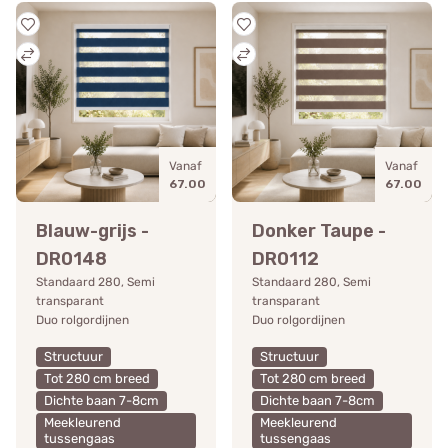
Vanaf
Vanaf
67.00
67.00
Blauw-grijs -
Donker Taupe -
DR0148
DR0112
Standaard 280, Semi
Standaard 280, Semi
transparant
transparant
Duo rolgordijnen
Duo rolgordijnen
Structuur
Structuur
Tot 280 cm breed
Tot 280 cm breed
Dichte baan 7-8cm
Dichte baan 7-8cm
Meekleurend
Meekleurend
tussengaas
tussengaas